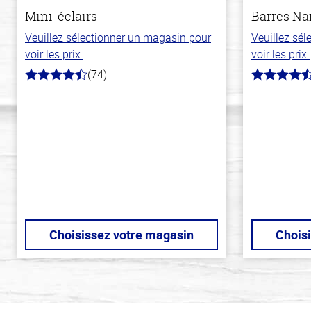
Mini-éclairs
Barres N
Veuillez sélectionner un magasin pour
Veuillez sé
voir les prix.
voir les prix.
(74)
4.7
4.4
hors
hors
de
de
5
5
stars
stars
Choisissez votre magasin
Chois