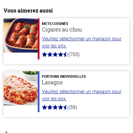
Vous aimerez aussi
METS CUISINÉS
Cigares au chou
Veuillez sélectionner un magasin pour
voir les prix.
(705)
4.6
hors
de
5
stars
PORTIONS INDIVIDUELLES
Lasagne
Veuillez sélectionner un magasin pour
voir les prix.
(59)
4.3
hors
de
5
stars