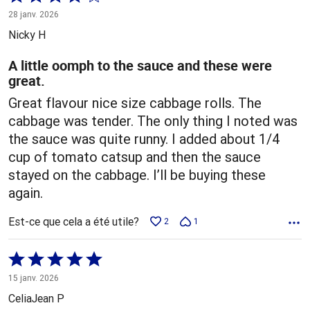
4 sur
28 janv. 2026
5
Nicky H
A little oomph to the sauce and these were
great.
Great flavour nice size cabbage rolls. The
cabbage was tender. The only thing I noted was
the sauce was quite runny. I added about 1/4
cup of tomato catsup and then the sauce
stayed on the cabbage. I’ll be buying these
again.
Est-ce que cela a été utile?
2
1
Coté
5 sur
15 janv. 2026
5
CeliaJean P