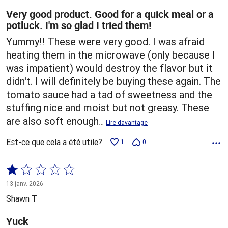
Very good product. Good for a quick meal or a
potluck. I'm so glad I tried them!
Yummy!! These were very good. I was afraid
heating them in the microwave (only because I
was impatient) would destroy the flavor but it
didn't. I will definitely be buying these again. The
tomato sauce had a tad of sweetness and the
stuffing nice and moist but not greasy. These
are also soft enough
…
Lire davantage
Est-ce que cela a été utile?
1
0
Coté
1 sur
13 janv. 2026
5
Shawn T
Yuck