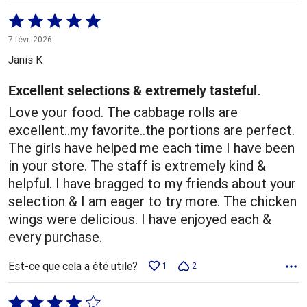
Coté
5 sur
7 févr. 2026
5
Janis K
Excellent selections & extremely tasteful.
Love your food. The cabbage rolls are
excellent..my favorite..the portions are perfect.
The girls have helped me each time I have been
in your store. The staff is extremely kind &
helpful. I have bragged to my friends about your
selection & I am eager to try more. The chicken
wings were delicious. I have enjoyed each &
every purchase.
Est-ce que cela a été utile?
1
2
Coté