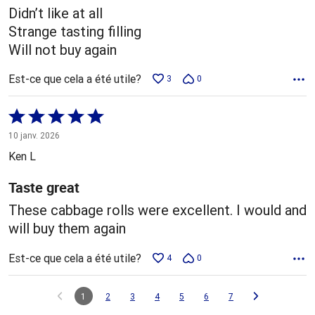
Didn’t like at all
Strange tasting filling
Will not buy again
Est-ce que cela a été utile?
3
0
Coté
5 sur
10 janv. 2026
5
Ken L
Taste great
These cabbage rolls were excellent. I would and
will buy them again
Est-ce que cela a été utile?
4
0
1
2
3
4
5
6
7