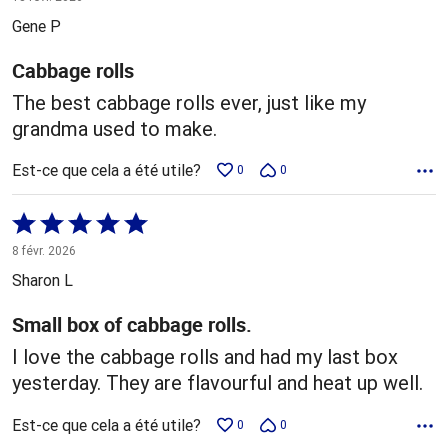
5
Gene P
Cabbage rolls
The best cabbage rolls ever, just like my
grandma used to make.
Est-ce que cela a été utile?
0
0
Coté
5 sur
8 févr. 2026
5
Sharon L
Small box of cabbage rolls.
I love the cabbage rolls and had my last box
yesterday. They are flavourful and heat up well.
Est-ce que cela a été utile?
0
0