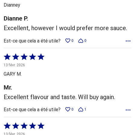
5
Dianney
Dianne P.
Excellent, however I would prefer more sauce.
Est-ce que cela a été utile?
0
0
Coté
5 sur
13 févr. 2026
5
GARY M.
Mr.
Excellent flavour and taste. Will buy again.
Est-ce que cela a été utile?
0
1
Coté
5 sur
13 févr. 2026