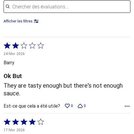
Chercher des évaluations
Afficher les filtres
Coté
2 sur
24 févr. 2026
5
Barry
Ok But
They are tasty enough but there's not enough
sauce.
Est-ce que cela a été utile?
0
0
Coté
4 sur
17 févr. 2026