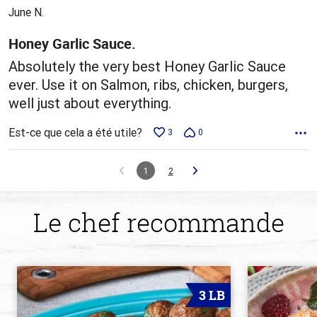
5
June N.
Honey Garlic Sauce.
Absolutely the very best Honey Garlic Sauce
ever. Use it on Salmon, ribs, chicken, burgers,
well just about everything.
Est-ce que cela a été utile?
3
0
1
2
Le chef recommande
3 LB