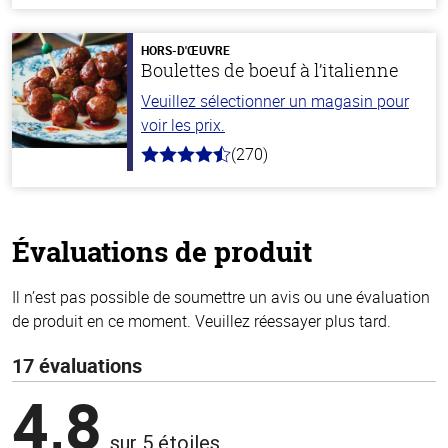
de
5
stars
HORS-D'ŒUVRE
Boulettes de boeuf à l’italienne
Veuillez sélectionner un magasin pour
voir les prix.
(270)
4.5
hors
de
5
stars
Évaluations de produit
Il n’est pas possible de soumettre un avis ou une évaluation
de produit en ce moment. Veuillez réessayer plus tard.
17 évaluations
4,8
sur 5 étoiles