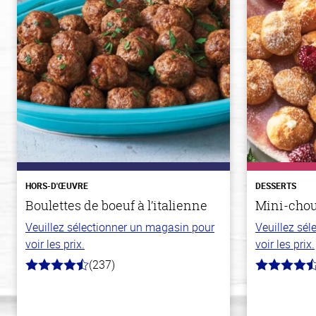
HORS-D'ŒUVRE
DESSERTS
Boulettes de boeuf à l’italienne
Mini-chou
Veuillez sélectionner un magasin pour
Veuillez sé
voir les prix.
voir les prix.
(237)
4.6
4.8
hors
hors
de
de
5
5
stars
stars