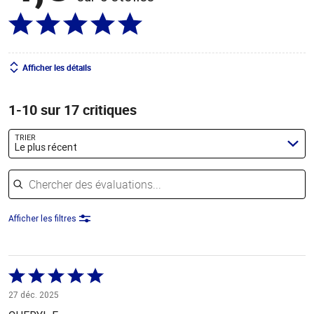
Afficher les détails
1-10 sur 17 critiques
TRIER
Le plus récent
Chercher des évaluations
Afficher les filtres
Coté
5 sur
27 déc. 2025
5