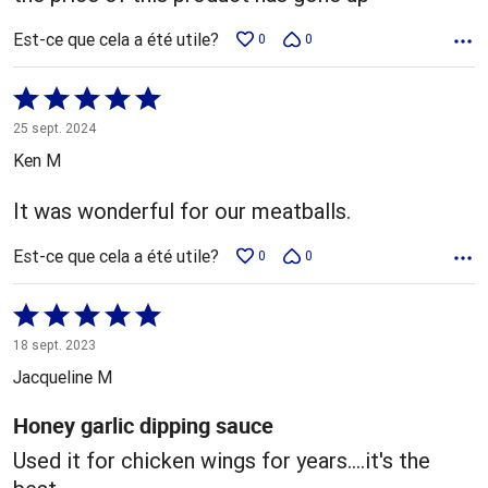
Est-ce que cela a été utile?
0
0
Coté
5 sur
25 sept. 2024
5
Ken M
It was wonderful for our meatballs.
Est-ce que cela a été utile?
0
0
Coté
5 sur
18 sept. 2023
5
Jacqueline M
Honey garlic dipping sauce
Used it for chicken wings for years....it's the