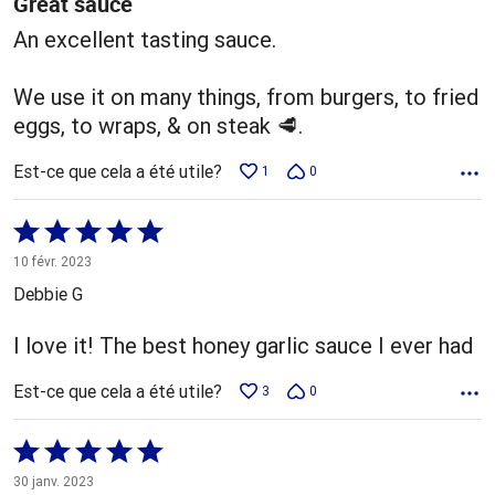
Great sauce
An excellent tasting sauce.
We use it on many things, from burgers, to fried
eggs, to wraps, & on steak 🥩.
Est-ce que cela a été utile?
1
0
Coté
5 sur
10 févr. 2023
5
Debbie G
I love it! The best honey garlic sauce I ever had
Est-ce que cela a été utile?
3
0
Coté
5 sur
30 janv. 2023