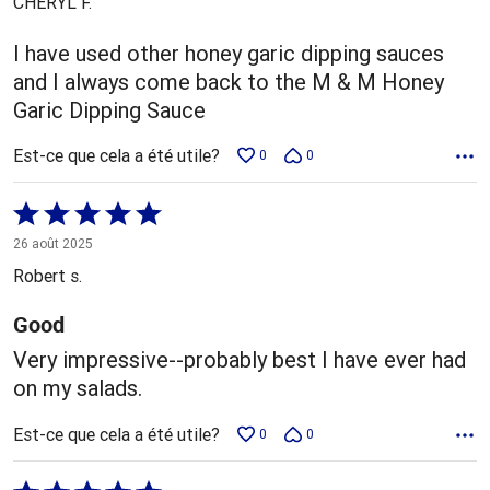
CHERYL F.
I have used other honey garic dipping sauces
and I always come back to the M & M Honey
Garic Dipping Sauce
Est-ce que cela a été utile?
0
0
Coté
5 sur
26 août 2025
5
Robert s.
Good
Very impressive--probably best I have ever had
on my salads.
Est-ce que cela a été utile?
0
0