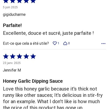
Coté
5 sur
5 juin 2025
5
gigiducharme
Parfaite!
Excellente, douce et sucré, juste parfaite !
Est-ce que cela a été utile?
1
0
Coté
5 sur
23 janv. 2025
5
Jennifer M
Honey Garlic Dipping Sauce
Love this honey garlic because it's thick not
runny like other sauces; It's delicious in stir-fry
for an example. What I don't like is how much
the price of this product has gone up