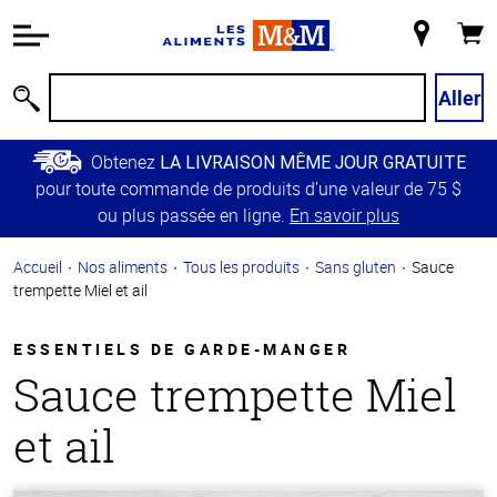
Information
relative à
Mon
Panie
l'accessibilité
magasin
Passer
Aller
Recherche
au
contenu
Obtenez
LA LIVRAISON MÊME JOUR GRATUITE
principal
pour toute commande de produits d’une valeur de 75 $
Retour à
ou plus passée en ligne.
En savoir plus
la
navigation
Accueil
Nos aliments
Tous les produits
Sans gluten
Sauce
principale
trempette Miel et ail
ESSENTIELS DE GARDE-MANGER
Sauce trempette Miel
et ail