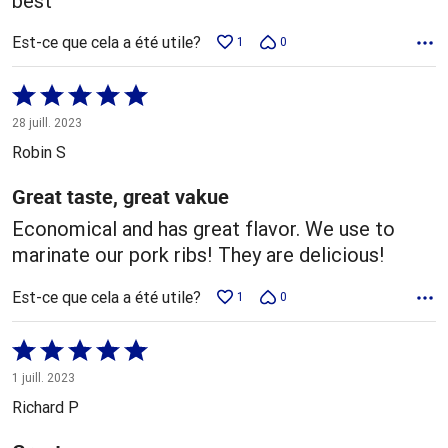
best
Est-ce que cela a été utile?
1
0
Coté
5 sur
28 juill. 2023
5
Robin S
Great taste, great vakue
Economical and has great flavor. We use to
marinate our pork ribs! They are delicious!
Est-ce que cela a été utile?
1
0
Coté
5 sur
1 juill. 2023
5
Richard P