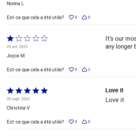
5
Nonna L
Est-ce que cela a été utile?
0
0
Coté
It’s our mo
1 sur
any longer 
25 oct. 2023
5
Joyce M
Est-ce que cela a été utile?
0
2
Love it
Coté
5 sur
Love it
30 sept. 2022
5
Christina V
Est-ce que cela a été utile?
0
0