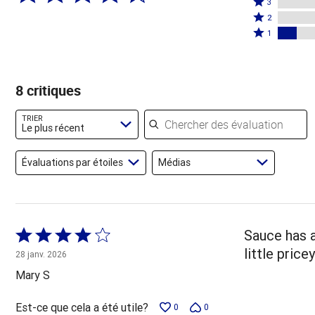
étoiles
3
étoiles
3
Coté
par
2
par
étoiles
2
Coté
62 %
1
25 %
par
étoiles
1 étoile
des
des
0 %
par
par
évaluateurs
évaluateurs
des
0 %
12 % des
8 critiques
évaluateurs
des
évaluateurs
évaluateurs
Chercher des évaluations
TRIER
Le plus récent
Évaluations par étoiles
Médias
Coté
Sauce has a
4 sur
little pricey
28 janv. 2026
5
Mary S
Est-ce que cela a été utile?
0
0