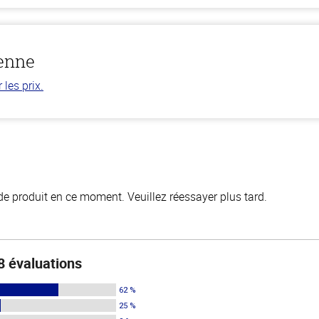
ienne
les prix.
de produit en ce moment. Veuillez réessayer plus tard.
8 évaluations
62 %
25 %