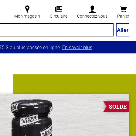
Mon magasin
Circulaire
Connectez-vous
Panier
Aller
5 $ ou plus passée en ligne.
En savoir plus
SOLDE