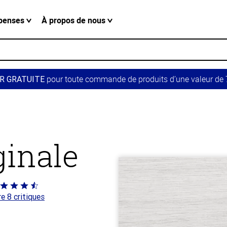
penses
À propos de nous
pour toute commande de produits d’une valeur de 7
R GRATUITE
ginale
té
re 8 critiques
 sur