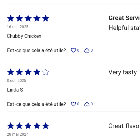
Great Serv
Coté
5 sur
Helpful sta
16 oct. 2025
5
Chubby Chicken
Est-ce que cela a été utile?
0
0
Coté
Very tasty. 
4 sur
8 oct. 2025
5
Linda S
Est-ce que cela a été utile?
0
0
Coté
Great flavo
5 sur
28 mai 2024