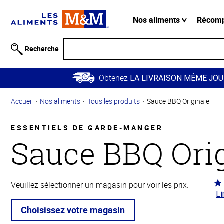
Information
relative à
Nos aliments
Récom
l'accessibilité
Passer
Recherche
au
contenu
Obtenez
principal
LA LIVRAISON MÊME JOU
Retour à
Accueil
Nos aliments
Tous les produits
Sauce BBQ Originale
la
navigation
principale
ESSENTIELS DE GARDE-MANGER
Sauce BBQ Ori
Co
Veuillez sélectionner un magasin pour voir les prix.
Li
4.3
5
Choisissez votre magasin