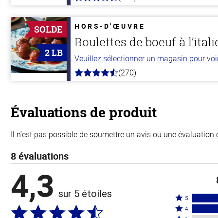
4.6
hors
de
5
HORS-D'ŒUVRE
SOLDE
stars
Boulettes de boeuf à l’ital
2 LB
Veuillez sélectionner un magasin pour voir 
(270)
4.5
hors
de
5
stars
Évaluations de produit
Il n’est pas possible de soumettre un avis ou une évaluation 
8 évaluations
4,3
sur 5 étoiles
Coté
5
Coté
5
4
4
Coté