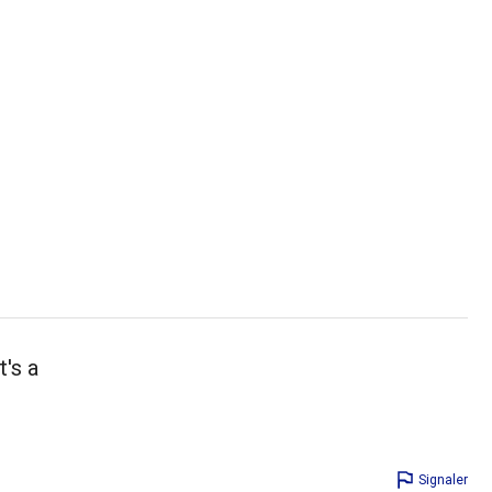
t's a
Signaler