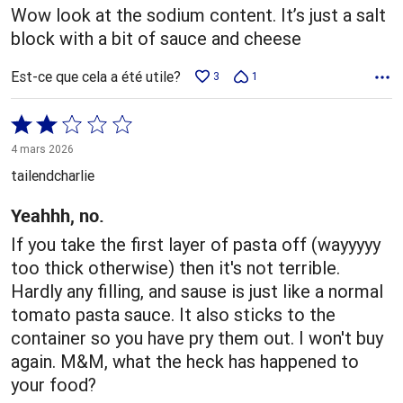
Wow look at the sodium content. It’s just a salt
block with a bit of sauce and cheese
Est-ce que cela a été utile?
3
1
Coté
2 sur
4 mars 2026
5
tailendcharlie
Yeahhh, no.
If you take the first layer of pasta off (wayyyyy
too thick otherwise) then it's not terrible.
Hardly any filling, and sause is just like a normal
tomato pasta sauce. It also sticks to the
container so you have pry them out. I won't buy
again. M&M, what the heck has happened to
your food?