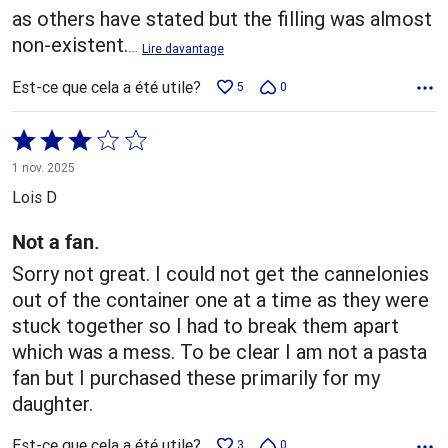
as others have stated but the filling was almost
non-existent.
…
Lire davantage
Est-ce que cela a été utile?
5
0
Coté
3 sur
1 nov. 2025
5
Lois D
Not a fan.
Sorry not great. I could not get the cannelonies
out of the container one at a time as they were
stuck together so I had to break them apart
which was a mess. To be clear I am not a pasta
fan but I purchased these primarily for my
daughter.
Est-ce que cela a été utile?
3
0