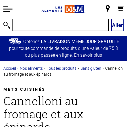
Information
relative à
Mon
Panie
l'accessibilité
magasin
Passer
Aller
Recherche
au
contenu
Obtenez
LA LIVRAISON MÊME JOUR GRATUITE
principal
pour toute commande de produits d’une valeur de 75 $
Retour à
ou plus passée en ligne.
En savoir plus
la
navigation
Accueil
Nos aliments
Tous les produits
Sans gluten
Cannelloni
principale
au fromage et aux épinards
METS CUISINÉS
Cannelloni au
fromage et aux
épinards