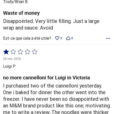
Trudy/Brian B.
Waste of money
Disappointed. Very little filling. Just a large
wrap and sauce. Avoid
Est-ce que cela a été utile?
3
0
Coté
1 sur
28 nov. 2025
5
Luigi P
no more cannelloni for Luigi in Victoria
I purchased two of the cannelloni yesterday.
One i baked for dinner the other went into the
freezer. I have never been so disappointed with
an M&M brand product like this one; motivating
me to write a review..The noodles were thicker