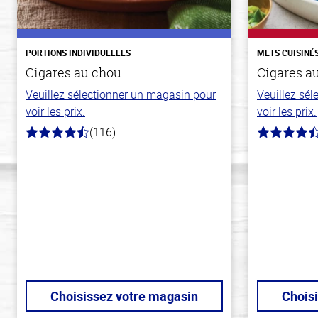
PORTIONS INDIVIDUELLES
METS CUISINÉ
Cigares au chou
Cigares a
Veuillez sélectionner un magasin pour
Veuillez sé
voir les prix.
voir les prix.
(116)
4.2
4.7
hors
hors
de
de
5
5
stars
stars
Choisissez votre magasin
Chois