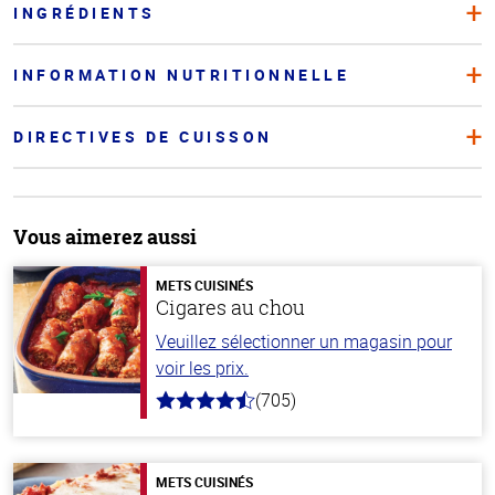
INGRÉDIENTS
INFORMATION NUTRITIONNELLE
DIRECTIVES DE CUISSON
Vous aimerez aussi
METS CUISINÉS
Cigares au chou
Veuillez sélectionner un magasin pour
voir les prix.
(705)
4.6
hors
de
5
stars
METS CUISINÉS