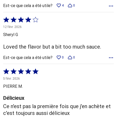
Est-ce que cela a été utile?
4
0
Coté
4 sur
12 févr. 2026
5
Sheryl G
Loved the flavor but a bit too much sauce.
Est-ce que cela a été utile?
0
0
Coté
5 sur
5 févr. 2026
5
PIERRE M.
Délicieux
Ce n'est pas la première fois que j'en achète et
c'est toujours aussi délicieux