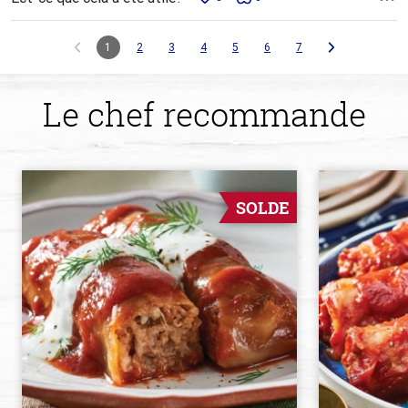
1
2
3
4
5
6
7
Le chef recommande
SOLDE