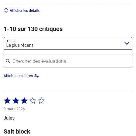
Afficher les détails
1-10 sur 130 critiques
TRIER
Le plus récent
Chercher des évaluations
Afficher les filtres
Coté
3 sur
9 mars 2026
5
Jules
Salt block