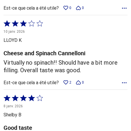
Est-ce que cela a été utile?
0
0
Coté
3 sur
10 janv. 2026
5
LLOYD K
Cheese and Spinach Cannelloni
Virtually no spinach!! Should have a bit more
filling. Overall taste was good.
Est-ce que cela a été utile?
2
0
Coté
4 sur
8 janv. 2026
5
Shelby B
Good taste