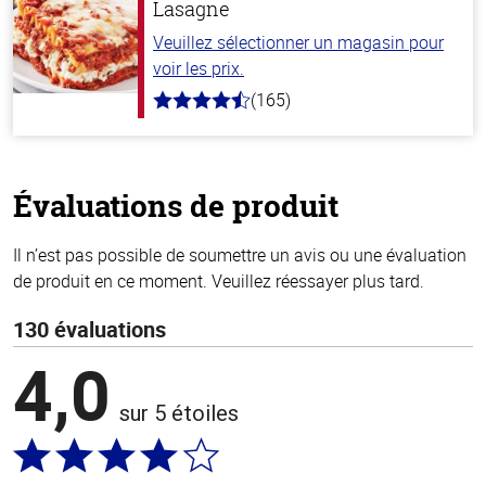
Lasagne
Veuillez sélectionner un magasin pour
voir les prix.
(165)
4.1
hors
de
5
stars
Évaluations de produit
Il n’est pas possible de soumettre un avis ou une évaluation
de produit en ce moment. Veuillez réessayer plus tard.
130 évaluations
4,0
sur 5 étoiles