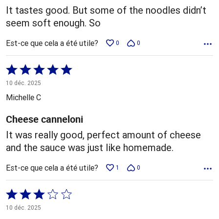
It tastes good. But some of the noodles didn’t
seem soft enough. So
Est-ce que cela a été utile?
0
0
Coté
5 sur
10 déc. 2025
5
Michelle C
Cheese canneloni
It was really good, perfect amount of cheese
and the sauce was just like homemade.
Est-ce que cela a été utile?
1
0
Coté
3 sur
10 déc. 2025
5