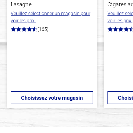
Lasagne
Cigares a
Veuillez sélectionner un magasin pour
Veuillez sé
voir les prix.
voir les prix.
(165)
4.1
4.6
hors
hors
de
de
5
5
stars
stars
Choisissez votre magasin
Chois