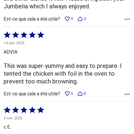
Jumbelia which I always enjoyed.
Est-ce que cela a été utile?
9
3
Coté
5 sur
14 nov. 2025
5
ADVIA
This was super-yummy and easy to prepare. I
tented the chicken with foil in the oven to
prevent too much browning.
Est-ce que cela a été utile?
5
0
Coté
5 sur
2 nov. 2025
5
c E.