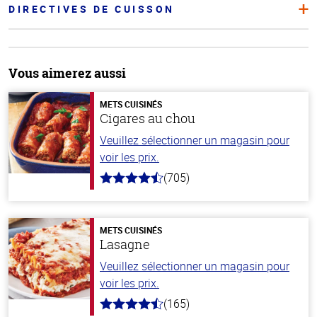
DIRECTIVES DE CUISSON
Vous aimerez aussi
METS CUISINÉS
Cigares au chou
Veuillez sélectionner un magasin pour
voir les prix.
(705)
4.6
hors
de
5
stars
METS CUISINÉS
Lasagne
Veuillez sélectionner un magasin pour
voir les prix.
(165)
4.1