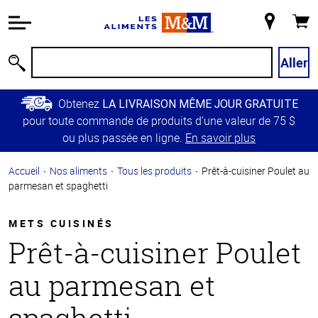
Information
relative à
Mon
Panie
l'accessibilité
magasin
Passer
Aller
Recherche
au
contenu
Obtenez
LA LIVRAISON MÊME JOUR GRATUITE
principal
pour toute commande de produits d’une valeur de 75 $
Retour à
ou plus passée en ligne.
En savoir plus
la
navigation
Accueil
Nos aliments
Tous les produits
Prêt-à-cuisiner Poulet au
principale
parmesan et spaghetti
METS CUISINÉS
Prêt-à-cuisiner Poulet
au parmesan et
spaghetti