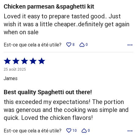
Chicken parmesan &spaghetti kit
Loved it easy to prepare tasted good.. Just
wish it was a little cheaper..definitely get again
when on sale
Est-ce que cela a été utile?
8
0
Coté
5 sur
25 août 2025
5
James
Best quality Spaghetti out there!
this exceeded my expectations! The portion
was generous and the cooking was simple and
quick. Loved the chicken flavors!
Est-ce que cela a été utile?
10
0