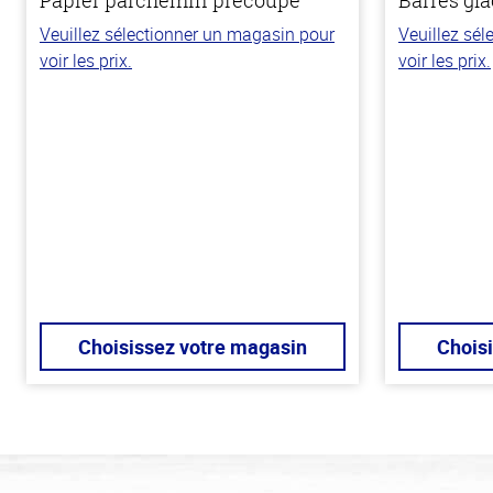
Papier parchemin précoupé
Barres gla
Veuillez sélectionner un magasin pour
Veuillez sé
voir les prix.
voir les prix.
Choisissez votre magasin
Chois