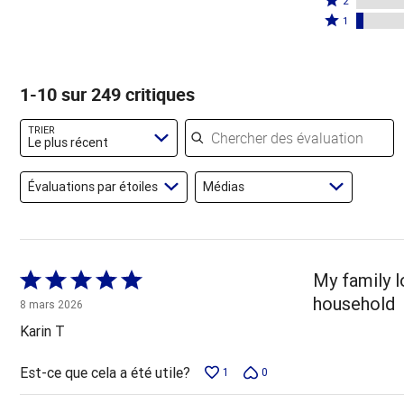
par
2
par
étoiles
2
Coté
79 %
1
12 %
par
étoiles
1 étoile
des
des
6 %
par
par
évaluateurs
évaluateurs
des
0 %
4 % des
1-10 sur 249 critiques
évaluateurs
des
évaluateurs
évaluateurs
Chercher des évaluations
TRIER
Le plus récent
Évaluations par étoiles
Médias
Coté
My family l
5 sur
household
8 mars 2026
5
Karin T
Est-ce que cela a été utile?
1
0