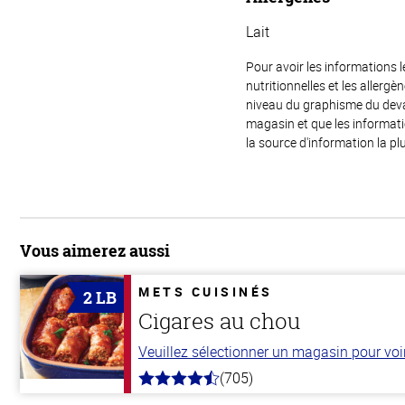
Lait
Pour avoir les informations l
nutritionnelles et les allerg
niveau du graphisme du devant
magasin et que les informat
la source d'information la plu
Vous aimerez aussi
METS CUISINÉS
2 LB
Cigares au chou
Veuillez sélectionner un magasin pour voir 
(705)
4.6
hors