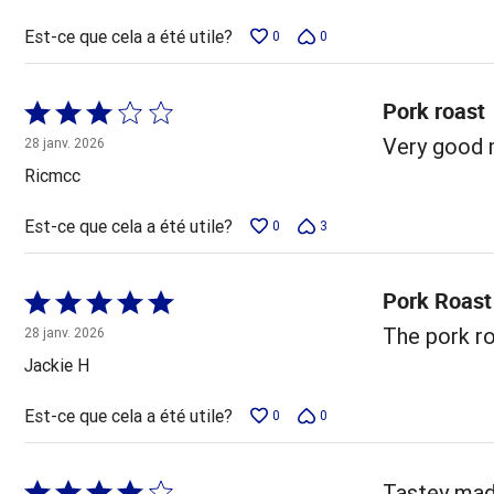
Est-ce que cela a été utile?
0
0
Pork roast
Coté
3 sur
Very good m
28 janv. 2026
5
Ricmcc
Est-ce que cela a été utile?
0
3
Pork Roast
Coté
5 sur
The pork ro
28 janv. 2026
5
Jackie H
Est-ce que cela a été utile?
0
0
Coté
Tastey made