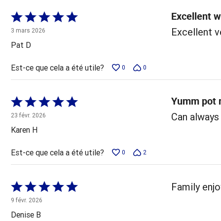
Excellent 
Coté
5 sur
Excellent v
3 mars 2026
5
Pat D
Est-ce que cela a été utile?
0
0
Yumm pot 
Coté
5 sur
Can always
23 févr. 2026
5
Karen H
Est-ce que cela a été utile?
0
2
Coté
Family enjo
5 sur
9 févr. 2026
5
Denise B