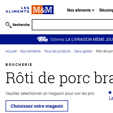
Information
relative à
Nos aliments
Récom
l'accessibilité
Passer
Recherche
au
contenu
Obtenez
principal
LA LIVRAISON MÊME JOU
Retour à
Accueil
Nos aliments
Tous les produits
Sans gluten
Rôti de por
la
navigation
principale
BOUCHERIE
Rôti de porc br
Co
Veuillez sélectionner un magasin pour voir les prix.
Li
4.6
5
Choisissez votre magasin