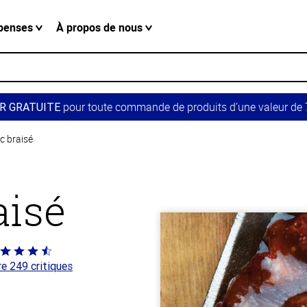
penses
À propos de nous
pour toute commande de produits d’une valeur de 7
R GRATUITE
c braisé
aisé
té
re 249 critiques
 sur