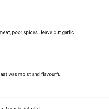
eat, poor spices.. leave out garlic !
ast was moist and flavourful.
 2 meals out of it