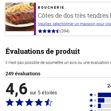
de
5
BOUCHERIE
stars
Côtes de dos très tendres
Veuillez sélectionner un magasin pour voir 
(394)
4.7
hors
de
5
stars
Évaluations de produit
Il n’est pas possible de soumettre un avis ou une évaluation 
249 évaluations
4,6
2
sur 5 étoiles
Coté
5
Coté
5
4
4
Coté
étoiles
3
étoiles
3
Coté