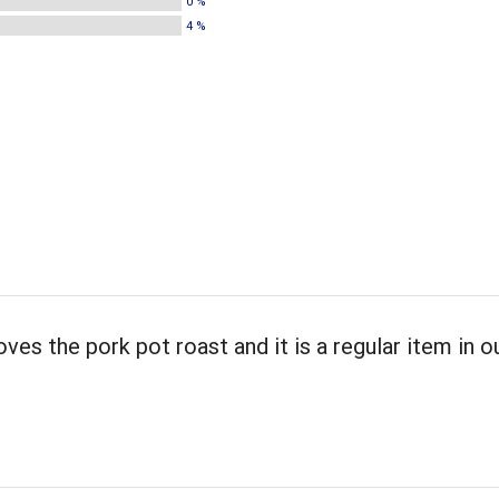
0 %
4 %
oves the pork pot roast and it is a regular item in o