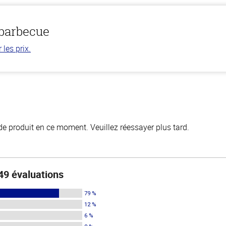
 barbecue
les prix.
de produit en ce moment. Veuillez réessayer plus tard.
49 évaluations
79 %
12 %
6 %