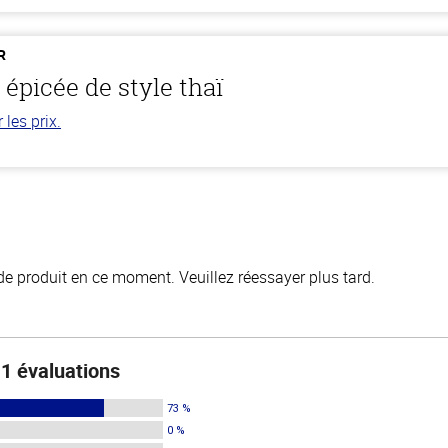
R
épicée de style thaï
les prix.
de produit en ce moment. Veuillez réessayer plus tard.
1 évaluations
73 %
0 %