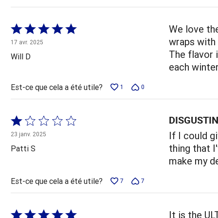
Coté
We love the
5 sur
wraps with 
17 avr. 2025
5
The flavor i
Will D
each winter
Est-ce que cela a été utile?
1
0
DISGUSTI
Coté
1 sur
If I could g
23 janv. 2025
5
thing that 
Patti S
make my de
Est-ce que cela a été utile?
7
7
Coté
It is the 