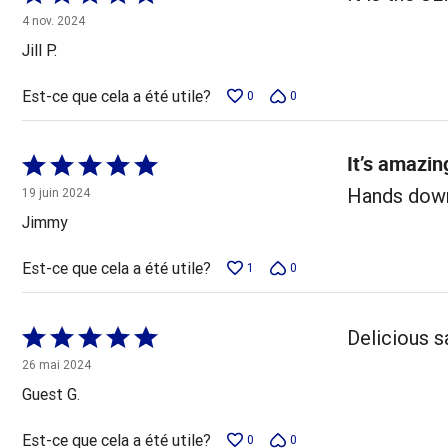
5 sur
4 nov. 2024
5
Jill P.
Est-ce que cela a été utile?
0
0
It’s amazin
Coté
5 sur
Hands down 
19 juin 2024
5
Jimmy
Est-ce que cela a été utile?
1
0
Coté
Delicious s
5 sur
26 mai 2024
5
Guest G.
Est-ce que cela a été utile?
0
0