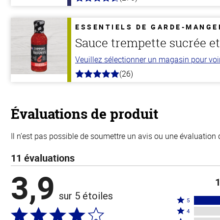
4.5
hors
de
5
ESSENTIELS DE GARDE-MANGE
stars
Sauce trempette sucrée et 
Veuillez sélectionner un magasin pour voir 
(26)
5.0
hors
de
5
stars
Évaluations de produit
Il n’est pas possible de soumettre un avis ou une évaluation 
11 évaluations
3,9
1
sur 5 étoiles
Coté
5
Coté
5
4