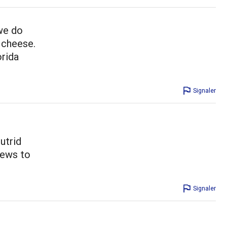
we do
 cheese.
orida
Signaler
putrid
iews to
Signaler