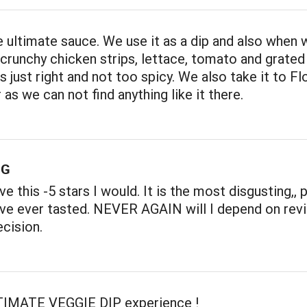
 ultimate sauce. We use it as a dip and also when 
crunchy chicken strips, lettace, tomato and grated
s just right and not too spicy. We also take it to Fl
 as we can not find anything like it there.
NG
ive this -5 stars I would. It is the most disgusting,, 
I've ever tasted. NEVER AGAIN will I depend on rev
cision.
ULTIMATE VEGGIE DIP experience !