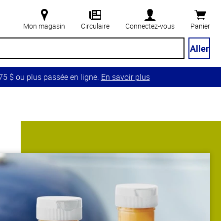
Mon magasin
Circulaire
Connectez-vous
Panier
Aller
5 $ ou plus passée en ligne.
En savoir plus