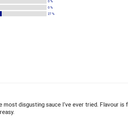
0 %
0 %
27 %
e most disgusting sauce I’ve ever tried. Flavour is 
reasy.