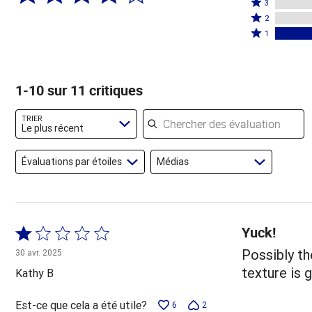
4
Coté
étoiles
3
étoiles
3
Coté
par
2
par
étoiles
2
Coté
73 %
1
0 %
par
étoiles
1 étoile
des
des
0 %
par
par
évaluateurs
évaluateurs
des
0 %
27 % des
1-10 sur 11 critiques
évaluateurs
des
évaluateurs
évaluateurs
Chercher des évaluations
TRIER
Le plus récent
Évaluations par étoiles
Médias
Yuck!
Coté
1 sur
Possibly th
30 avr. 2025
5
texture is g
Kathy B
Est-ce que cela a été utile?
6
2