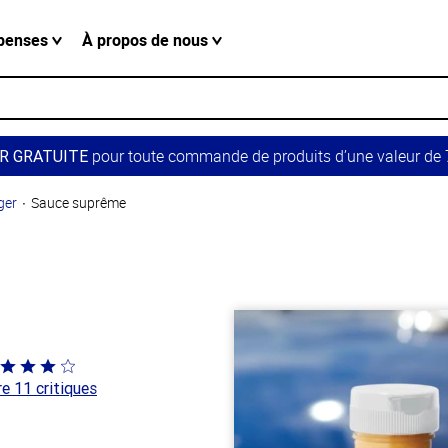
penses
À propos de nous
pour toute commande de produits d’une valeur de 7
R GRATUITE
ger
Sauce suprême
e
té
re 11 critiques
 sur