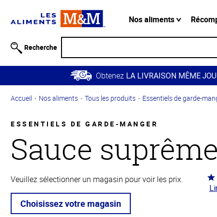
Information
relative à
Nos aliments
Récom
l'accessibilité
Passer
Recherche
au
contenu
Obtenez
principal
LA LIVRAISON MÊME JOU
Retour à
Accueil
Nos aliments
Tous les produits
Essentiels de garde-man
la
navigation
principale
ESSENTIELS DE GARDE-MANGER
Sauce suprêm
Co
Veuillez sélectionner un magasin pour voir les prix.
Li
3.9
5
Choisissez votre magasin