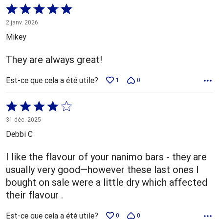
Coté
5 sur
2 janv. 2026
5
Mikey
They are always great!
Est-ce que cela a été utile?
1
0
Coté
4 sur
31 déc. 2025
5
Debbi C
I like the flavour of your nanimo bars - they are
usually very good—however these last ones I
bought on sale were a little dry which affected
their flavour .
Est-ce que cela a été utile?
0
0