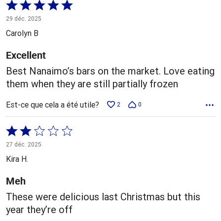
Coté
5 sur
29 déc. 2025
5
Carolyn B
Excellent
Best Nanaimo’s bars on the market. Love eating
them when they are still partially frozen
Est-ce que cela a été utile?
2
0
Coté
2 sur
27 déc. 2025
5
Kira H.
Meh
These were delicious last Christmas but this
year they’re off