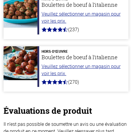
Boulettes de boeuf à l’italienne
Veuillez sélectionner un magasin pour
voir les prix.
(237)
4.6
hors
de
5
stars
HORS-D'ŒUVRE
Boulettes de boeuf à l’italienne
Veuillez sélectionner un magasin pour
voir les prix.
(270)
4.5
hors
de
5
stars
Évaluations de produit
Il n’est pas possible de soumettre un avis ou une évaluation
de produit en ce moment. Veuillez réessayer plus tard.