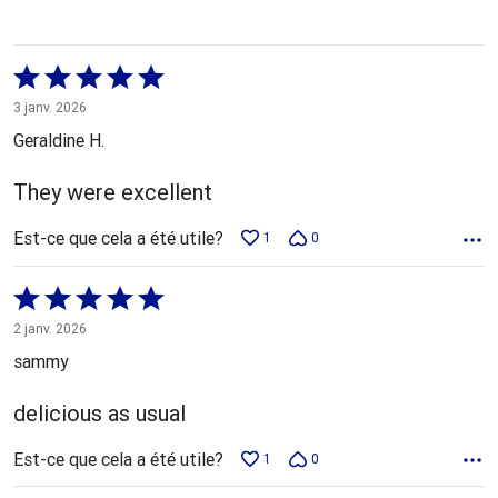
Coté
5 sur
3 janv. 2026
5
Geraldine H.
They were excellent
Est-ce que cela a été utile?
1
0
Coté
5 sur
2 janv. 2026
5
sammy
delicious as usual
Est-ce que cela a été utile?
1
0