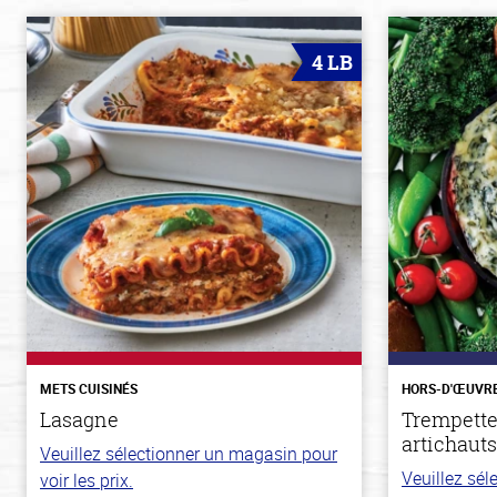
4 LB
METS CUISINÉS
HORS-D'ŒUVR
Lasagne
Trempette
artichauts
Veuillez sélectionner un magasin pour
Veuillez sé
voir les prix.