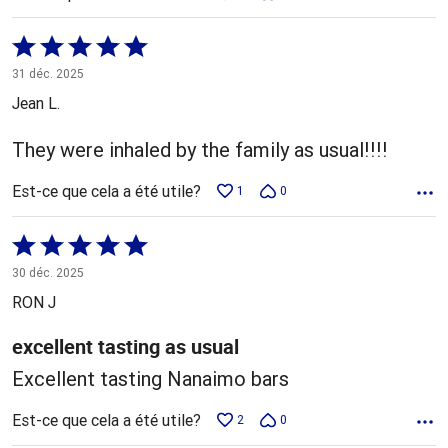
Coté
5 sur
31 déc. 2025
5
Jean L.
They were inhaled by the family as usual!!!!
Est-ce que cela a été utile?
1
0
Coté
5 sur
30 déc. 2025
5
RON J
excellent tasting as usual
Excellent tasting Nanaimo bars
Est-ce que cela a été utile?
2
0