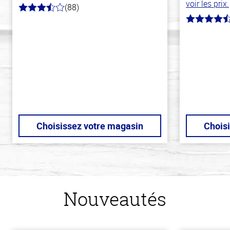
voir les prix.
(88)
3.8
hors
4.4
de
hors
5
de
stars
5
stars
Choisissez votre magasin
Chois
Nouveautés