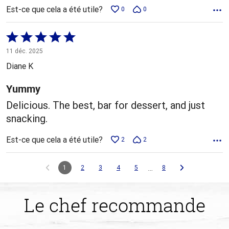
Est-ce que cela a été utile?
0
0
Coté
5 sur
11 déc. 2025
5
Diane K
Yummy
Delicious. The best, bar for dessert, and just
snacking.
Est-ce que cela a été utile?
2
2
…
1
2
3
4
5
8
Le chef recommande