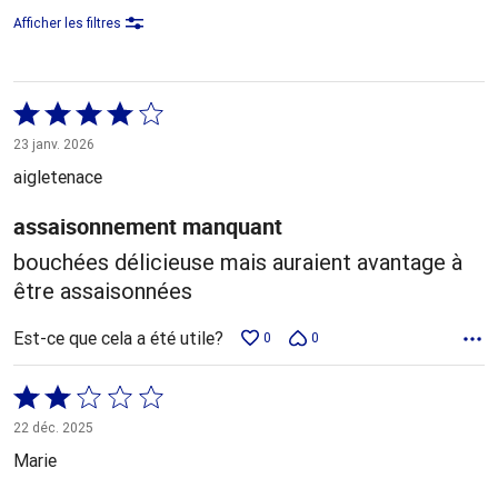
Afficher les filtres
Coté
4 sur
23 janv. 2026
5
aigletenace
assaisonnement manquant
bouchées délicieuse mais auraient avantage à
être assaisonnées
Est-ce que cela a été utile?
0
0
Coté
2 sur
22 déc. 2025
5
Marie