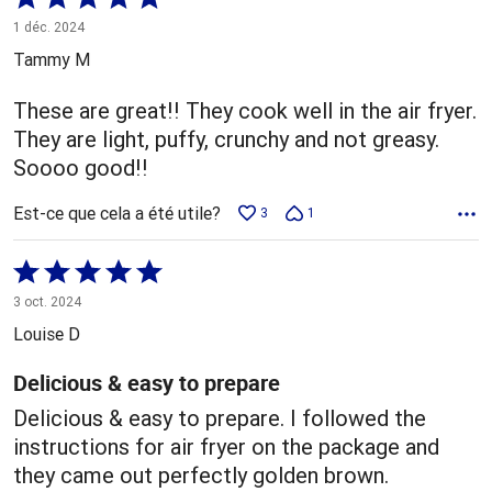
5 sur
1 déc. 2024
5
Tammy M
These are great!! They cook well in the air fryer.
They are light, puffy, crunchy and not greasy.
Soooo good!!
Est-ce que cela a été utile?
3
1
Coté
5 sur
3 oct. 2024
5
Louise D
Delicious & easy to prepare
Delicious & easy to prepare. I followed the
instructions for air fryer on the package and
they came out perfectly golden brown.