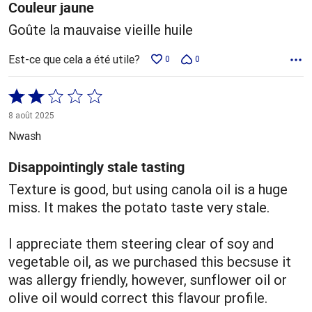
Couleur jaune
Goûte la mauvaise vieille huile
Est-ce que cela a été utile?
0
0
Coté
2 sur
8 août 2025
5
Nwash
Disappointingly stale tasting
Texture is good, but using canola oil is a huge
miss. It makes the potato taste very stale.
I appreciate them steering clear of soy and
vegetable oil, as we purchased this becsuse it
was allergy friendly, however, sunflower oil or
olive oil would correct this flavour profile.