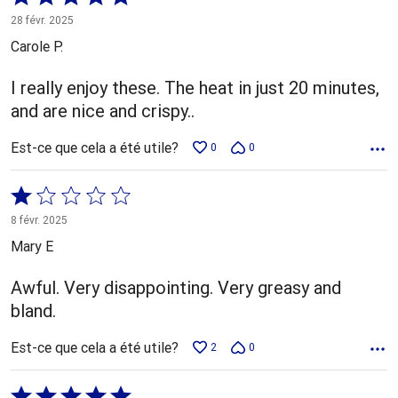
5 sur
28 févr. 2025
5
Carole P.
I really enjoy these. The heat in just 20 minutes,
and are nice and crispy..
Est-ce que cela a été utile?
0
0
Coté
1 sur
8 févr. 2025
5
Mary E
Awful. Very disappointing. Very greasy and
bland.
Est-ce que cela a été utile?
2
0
Coté