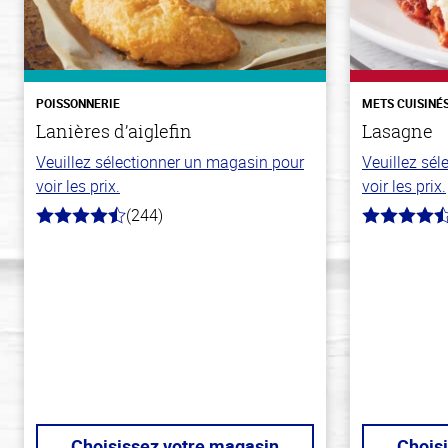
POISSONNERIE
METS CUISINÉ
Lanières d’aiglefin
Lasagne
Veuillez sélectionner un magasin pour
Veuillez sé
voir les prix.
voir les prix.
(244)
4.5
4.1
hors
hors
de
de
5
5
stars
stars
Choisissez votre magasin
Chois