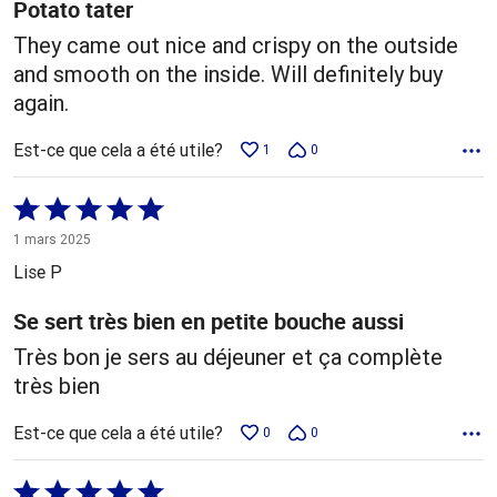
Potato tater
They came out nice and crispy on the outside
and smooth on the inside. Will definitely buy
again.
Est-ce que cela a été utile?
1
0
Coté
5 sur
1 mars 2025
5
Lise P
Se sert très bien en petite bouche aussi
Très bon je sers au déjeuner et ça complète
très bien
Est-ce que cela a été utile?
0
0
Coté