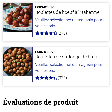
HORS-D'ŒUVRE
Boulettes de boeuf à l’italienne
Veuillez sélectionner un magasin pour
voir les prix.
(270)
4.5
hors
de
5
stars
HORS-D'ŒUVRE
Boulettes de surlonge de bœuf
Veuillez sélectionner un magasin pour
voir les prix.
(326)
4.6
hors
de
5
stars
Évaluations de produit