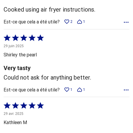
Cooked using air fryer instructions.
Est-ce que cela a été utile?
2
1
Coté
5 sur
29 juin 2025
5
Shirley the pearl
Very tasty
Could not ask for anything better.
Est-ce que cela a été utile?
1
1
Coté
5 sur
29 avr. 2025
5
Kathleen M