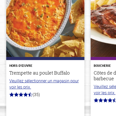
HORS-D'ŒUVRE
BOUCHERIE
Trempette au poulet Buffalo
Côtes de d
barbecue
Veuillez sélectionner un magasin pour
Veuillez sé
voir les prix.
voir les prix.
(35)
4.4
hors
4.7
de
hors
5
de
stars
5