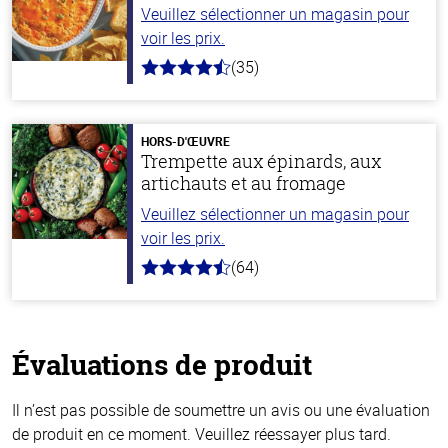
Veuillez sélectionner un magasin pour
voir les prix.
(35)
4.4
hors
de
5
stars
HORS-D'ŒUVRE
Trempette aux épinards, aux
artichauts et au fromage
Veuillez sélectionner un magasin pour
voir les prix.
(64)
4.4
hors
de
5
stars
Évaluations de produit
Il n’est pas possible de soumettre un avis ou une évaluation
de produit en ce moment. Veuillez réessayer plus tard.