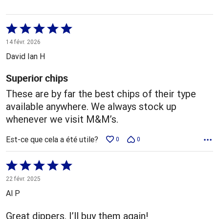
Coté
5 sur
14 févr. 2026
5
David Ian H
Superior chips
These are by far the best chips of their type
available anywhere. We always stock up
whenever we visit M&M’s.
Est-ce que cela a été utile?
0
0
Coté
5 sur
22 févr. 2025
5
Al P
Great dippers. I’ll buy them again!