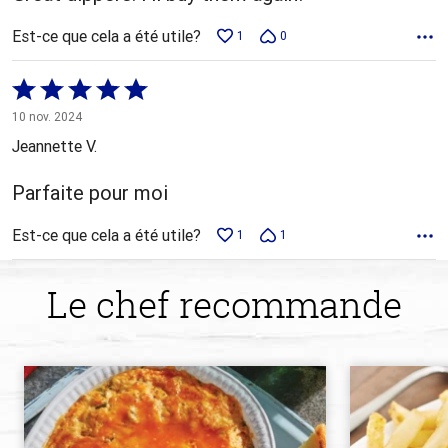
Est-ce que cela a été utile?
1
0
Coté
5 sur
10 nov. 2024
5
Jeannette V.
Parfaite pour moi
Est-ce que cela a été utile?
1
1
Le chef recommande