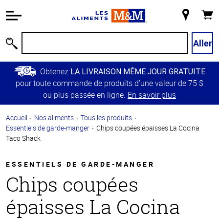
Information
relative à
Mon
Panie
l'accessibilité
magasin
Passer
Aller
Recherche
au
contenu
Obtenez
LA LIVRAISON MÊME JOUR GRATUITE
principal
pour toute commande de produits d’une valeur de 75 $
Retour à
ou plus passée en ligne.
En savoir plus
la
navigation
Accueil
Nos aliments
Tous les produits
principale
Essentiels de garde-manger
Chips coupées épaisses La Cocina
Taco Shack
ESSENTIELS DE GARDE-MANGER
Chips coupées
épaisses La Cocina