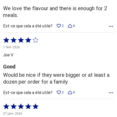
We love the flavour and there is enough for 2
meals.
Est-ce que cela a été utile?
2
0
Coté
4 sur
1 févr. 2026
5
Joe V
Good
Would be nice if they were bigger or at least a
dozen per order for a family
Est-ce que cela a été utile?
2
0
Coté
5 sur
27 janv. 2026