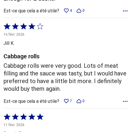
Est-ce que cela a été utile?
4
0
Coté
4 sur
16 févr. 2026
5
Jill K.
Cabbage rolls
Cabbage rolls were very good. Lots of meat
filling and the sauce was tasty, but I would have
preferred to have a little bit more. I definitely
would buy them again.
Est-ce que cela a été utile?
7
0
Coté
5 sur
11 févr. 2026
5