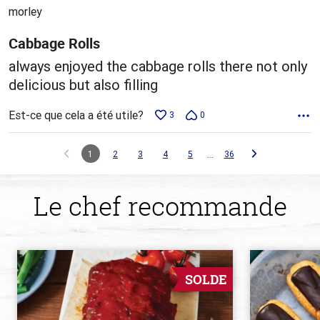
5
morley
Cabbage Rolls
always enjoyed the cabbage rolls there not only
delicious but also filling
Est-ce que cela a été utile?
3
0
…
1
2
3
4
5
36
Le chef recommande
SOLDE