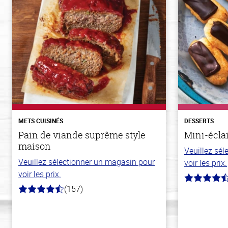
METS CUISINÉS
DESSERTS
Pain de viande suprême style
Mini-écla
maison
Veuillez sé
Veuillez sélectionner un magasin pour
voir les prix.
voir les prix.
4.7
(157)
hors
4.3
de
hors
5
de
stars
5
stars