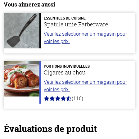
Vous aimerez aussi
ESSENTIELS DE CUISINE
Spatule unie Farberware
Veuillez sélectionner un magasin pour
voir les prix.
PORTIONS INDIVIDUELLES
Cigares au chou
Veuillez sélectionner un magasin pour
voir les prix.
(116)
4.2
hors
de
5
stars
Évaluations de produit