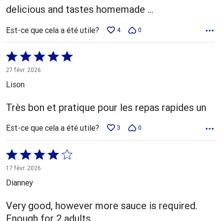
delicious and tastes homemade ...
Est-ce que cela a été utile?
4
0
Coté
5 sur
27 févr. 2026
5
Lison
Très bon et pratique pour les repas rapides un
Est-ce que cela a été utile?
3
0
Coté
4 sur
17 févr. 2026
5
Dianney
Very good, however more sauce is required.
Enough for 2 adults.