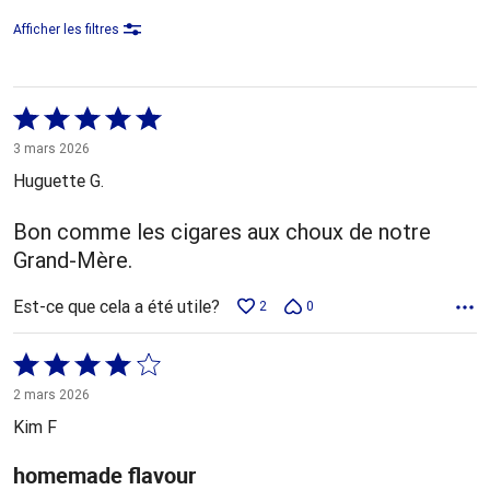
Afficher les filtres
Coté
5 sur
3 mars 2026
5
Huguette G.
Bon comme les cigares aux choux de notre
Grand-Mère.
Est-ce que cela a été utile?
2
0
Coté
4 sur
2 mars 2026
5
Kim F
homemade flavour