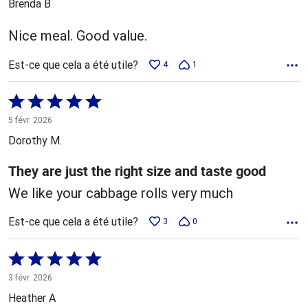
Brenda B
Nice meal. Good value.
Est-ce que cela a été utile?
4
1
Coté
5 sur
5 févr. 2026
5
Dorothy M.
They are just the right size and taste good
We like your cabbage rolls very much
Est-ce que cela a été utile?
3
0
Coté
5 sur
3 févr. 2026
5
Heather A