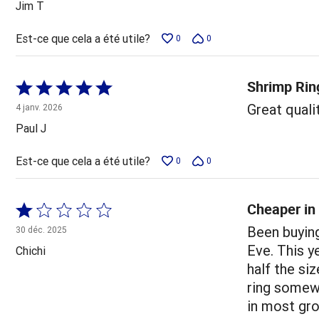
Jim T
Est-ce que cela a été utile?
0
0
Shrimp Rin
Coté
5 sur
Great qualit
4 janv. 2026
5
Paul J
Est-ce que cela a été utile?
0
0
Cheaper in 
Coté
1 sur
Been buying
30 déc. 2025
5
Eve. This y
Chichi
half the si
ring somewh
in most gr