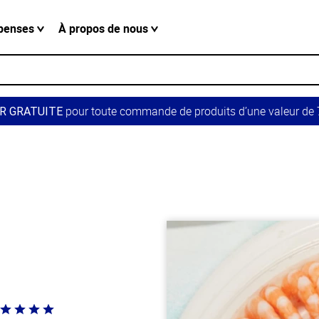
penses
À propos de nous
pour toute commande de produits d’une valeur de 7
R GRATUITE
té