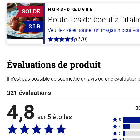
de
5
HORS-D'ŒUVRE
SOLDE
stars
Boulettes de boeuf à l’ital
2 LB
Veuillez sélectionner un magasin pour voir 
(270)
4.5
hors
de
5
stars
Évaluations de produit
Il n’est pas possible de soumettre un avis ou une évaluation 
321 évaluations
4,8
3
sur 5 étoiles
Coté
5
Coté
5
4
4
Coté
étoiles
3
étoiles
3
Coté