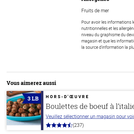
Fruits de mer
Pour avoir les informations l
nutritionnelles et les allerg
niveau du graphisme du devant
magasin et que les informat
la source d'information la plu
Vous aimerez aussi
HORS-D'ŒUVRE
3 LB
Boulettes de boeuf à l’ital
Veuillez sélectionner un magasin pour voir 
(237)
4.6
hors