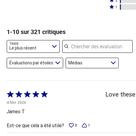
par
2
par
étoiles
2
Coté
85 %
1
10 %
par
étoiles
1 étoile
des
des
2 %
par
par
évaluateurs
évaluateurs
des
1 %
2 % des
1-10 sur 321 critiques
évaluateurs
des
évaluateurs
évaluateurs
Chercher des évaluations
TRIER
Le plus récent
Évaluations par étoiles
Médias
Coté
Love these 
5 sur
4 févr. 2026
5
James T
Est-ce que cela a été utile?
0
1