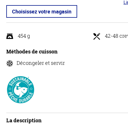
Li
4.8
5
Choisissez votre magasin
454 g
42-48 cre
Méthodes de cuisson
Décongeler et servir
La description