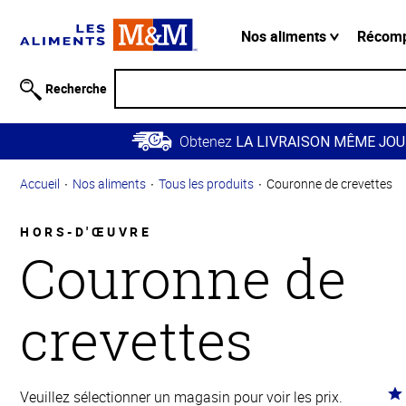
Information
relative à
Nos aliments
Récom
l'accessibilité
Passer
Recherche
au
contenu
Obtenez
principal
LA LIVRAISON MÊME JOU
Retour à
Accueil
Nos aliments
Tous les produits
Couronne de crevettes
la
navigation
principale
HORS-D'ŒUVRE
Couronne de
crevettes
Co
Veuillez sélectionner un magasin pour voir les prix.