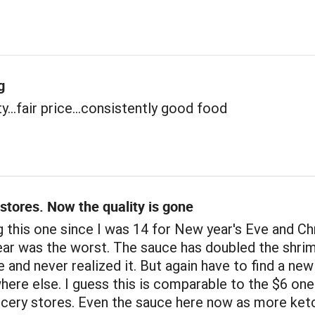
g
y...fair price...consistently good food
stores. Now the quality is gone
 this one since I was 14 for New year's Eve and C
ear was the worst. The sauce has doubled the shri
ze and never realized it. But again have to find a ne
ere else. I guess this is comparable to the $6 one
ocery stores. Even the sauce here now as more ket