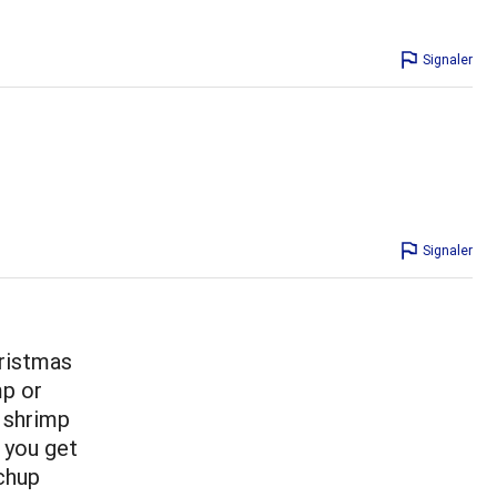
Signaler
Signaler
hristmas
mp or
w shrimp
 you get
chup