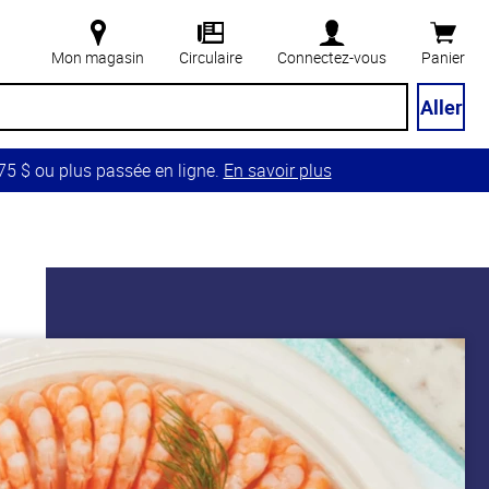
Mon magasin
Circulaire
Connectez-vous
Panier
Aller
5 $ ou plus passée en ligne.
En savoir plus