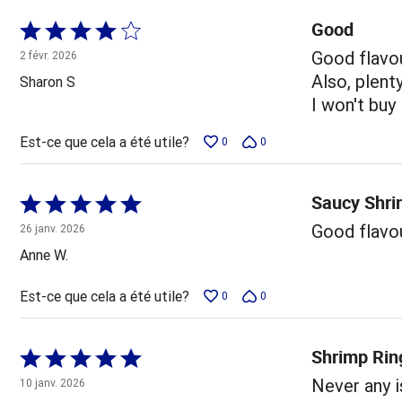
Good
Coté
4 sur
Good flavo
2 févr. 2026
5
Also, plent
Sharon S
I won't buy
Est-ce que cela a été utile?
0
0
Saucy Shr
Coté
5 sur
Good flavou
26 janv. 2026
5
Anne W.
Est-ce que cela a été utile?
0
0
Shrimp Rin
Coté
5 sur
Never any 
10 janv. 2026
5