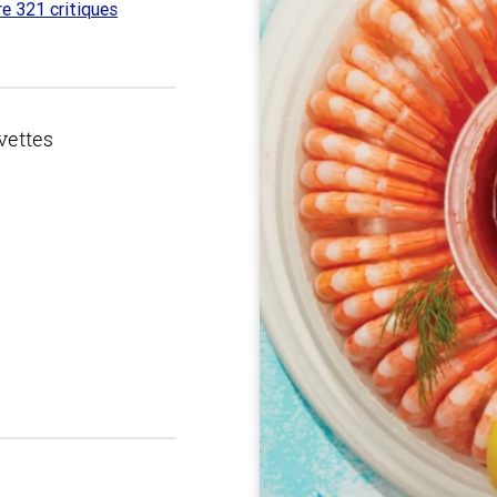
re 321 critiques
 sur
vettes